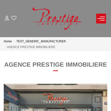
FOR BUY
FOR RENT
Home
TEXT_GENERIC_MANUFACTURER
AGENCE PRESTIGE IMMOBILIERE
FOR SELL
AGENCE PRESTIGE IMMOBILIERE
Notice Of Value By Appointment
Online Estimate
Product Selled
OUR AGENCY