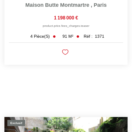
Maison Butte Montmartre
,
Paris
1 198 000 €
product.price.fees_charges.teaser
91
M²
Réf :
1371
4
Pièce(s)
Exclusif