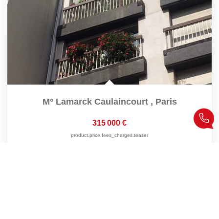
M° Lamarck Caulaincourt
,
Paris
315 000 €
product.price.fees_charges.teaser
38
M²
Réf :
1320
1
Pièce(s)