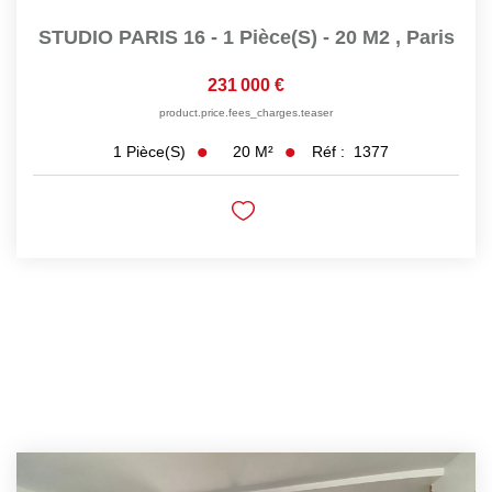
STUDIO PARIS 16 - 1 Pièce(s) - 20 M2
,
Paris
231 000 €
product.price.fees_charges.teaser
20
M²
Réf :
1377
1
Pièce(s)