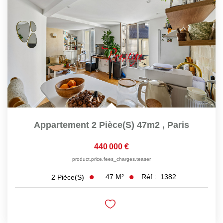
Nos Actualités
Nos Témoignages
Nous Rejoindre
CONTACT
EN
Appartement 2 Pièce(s) 47m2
,
Paris
440 000 €
product.price.fees_charges.teaser
47
M²
Réf :
1382
2
Pièce(s)