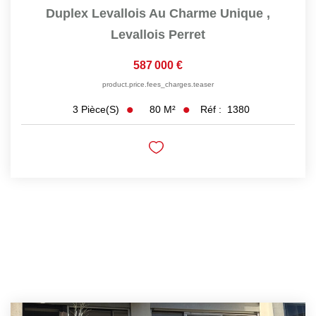
Duplex Levallois Au Charme Unique
,
Levallois Perret
587 000 €
product.price.fees_charges.teaser
80
M²
Réf :
1380
3
Pièce(s)