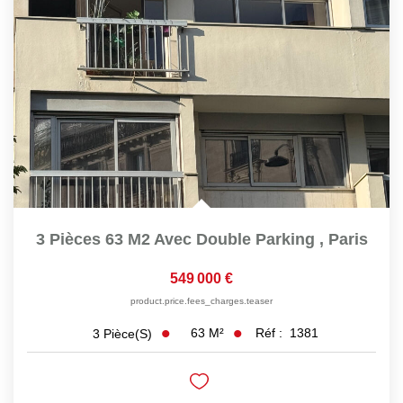
3 Pièces 63 M2 Avec Double Parking
,
Paris
549 000 €
product.price.fees_charges.teaser
63
M²
Réf :
1381
3
Pièce(s)