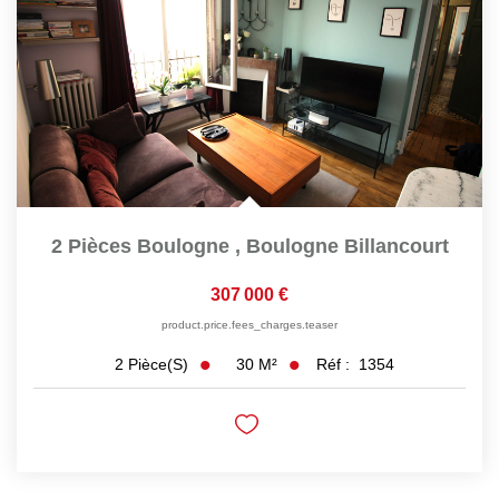
2 Pièces Boulogne
,
Boulogne Billancourt
307 000 €
product.price.fees_charges.teaser
30
M²
Réf :
1354
2
Pièce(s)