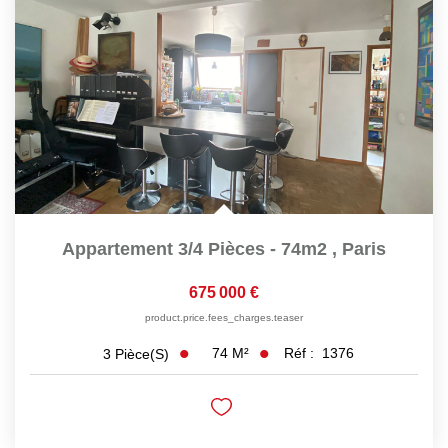
Appartement 3/4 Pièces - 74m2
,
Paris
675 000 €
product.price.fees_charges.teaser
74
M²
Réf :
1376
3
Pièce(s)