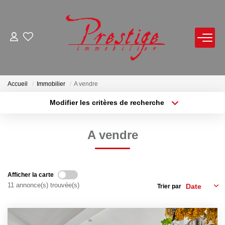
ACHETER
LOUER
Accueil
Immobilier
A vendre
Modifier les critères de recherche
Localisation
Type de bien
VENDRE
Localisation
Sélectionnez...
A vendre
Avis De Valeur Sur Rendez-Vous
Surface min
Budget max
Estimation En Ligne
Plus de critères
Créer une alerte
Biens Vendus
Afficher la carte
11 annonce(s) trouvée(s)
Trier par
NOTRE AGENCE