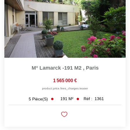
M° Lamarck -191 M2
,
Paris
1 565 000 €
product.price.fees_charges.teaser
191
M²
Réf :
1361
5
Pièce(s)