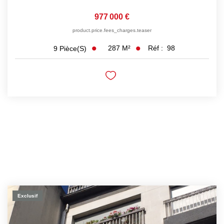
977 000 €
product.price.fees_charges.teaser
287
M²
Réf :
98
9
Pièce(s)
Exclusif