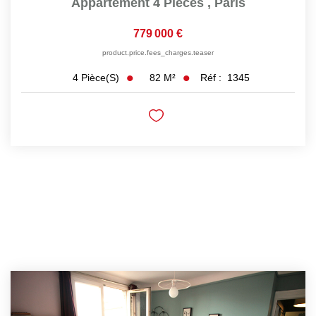
Appartement 4 Pièces
,
Paris
779 000 €
product.price.fees_charges.teaser
82
M²
Réf :
1345
4
Pièce(s)