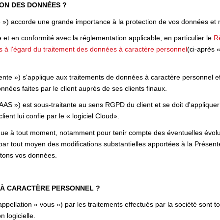
ION DES DONNÉES ?
 accorde une grande importance à la protection de vos données et me
n conformité avec la réglementation applicable, en particulier le
R
es à l'égard du traitement des données à caractère personnel
(ci-après 
nte ») s'applique aux traitements de données à caractère personnel effe
nnées faites par le client auprès de ses clients finaux.
SAAS ») est sous-traitante au sens RGPD du client et se doit d'appliquer
client lui confie par le « logiciel Cloud».
ique à tout moment, notamment pour tenir compte des éventuelles évoluti
par tout moyen des modifications substantielles apportées à la Présen
aitons vos données.
 À CARACTÈRE PERSONNEL ?
pellation « vous ») par les traitements effectués par la société sont 
n logicielle.