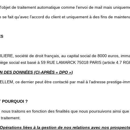
 l'objet de traitement automatique comme l'envoi de mail mais uniqueme
 se fait qu'avec l'accord du client et uniquement à des fins de mainten
ES
E, société de droit français, au capital social de 8000 euros, imma
ège social est basé à 59 RUE LAMARCK 75018 PARIS (article 4.7 RG
 DES DONNÉES (CI-APRÈS « DPO »)
, ce dernier peut être contacté par mail à l'adresse prestige-im
T POURQUOI ?
nous traitons en fonction des finalités que nous poursuivons ainsi que
 traitement.
Opérations liées à la gestion de nos relations avec nos prospect