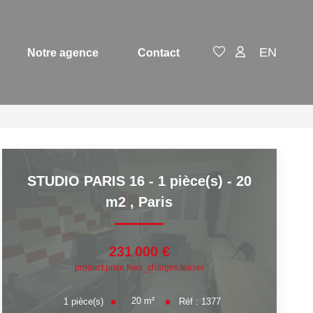
EN
Notre agence
Contact
STUDIO PARIS 16 - 1 pièce(s) - 20
m2
,
Paris
231 000 €
product.price.fees_charges.teaser
20
m²
1
pièce(s)
Réf :
1377