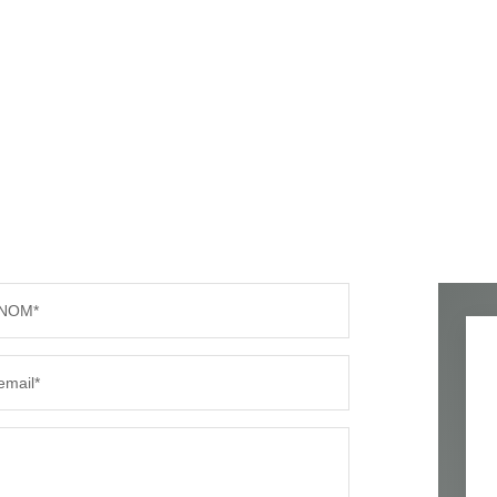
NOM*
email*