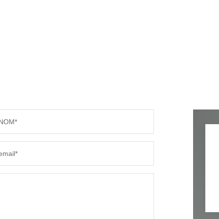
NOM*
email*