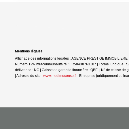
Mentions légales
Affichage des informations légales : AGENCE PRESTIGE IMMOBILIERE |
Numero TVA Intracommunautaire : FR58438763187 | Forme juridique : SAS
délivrance : NC | Caisse de garantie financière : QBE. | N° de caisse de
| Adresse du site :
www.medimoconso.fr
|
Entreprise juridiquement et fi