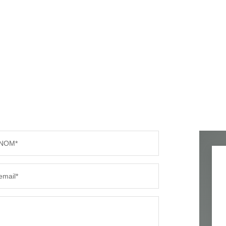
NOM*
email*