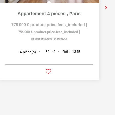
Appartement 4 pièces
,
Paris
779 000 €
product.price.fees_included
|
|
754 000 €
product.price.fees_included
product.price.fees_charges.full
82
m²
Réf :
1345
4
pièce(s)