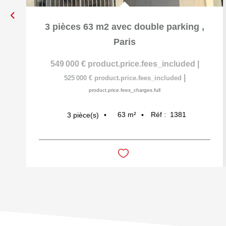
3 pièces 63 m2 avec double parking
,
Paris
549 000 €
product.price.fees_included
|
|
525 000 €
product.price.fees_included
product.price.fees_charges.full
63
m²
Réf :
1381
3
pièce(s)