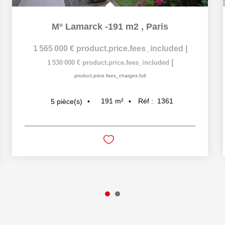
M° Lamarck -191 m2
,
Paris
1 565 000 €
product.price.fees_included
|
|
1 530 000 €
product.price.fees_included
product.price.fees_charges.full
191
m²
Réf :
1361
5
pièce(s)