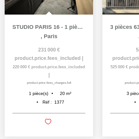
STUDIO PARIS 16 - 1 pièce(s) - 20 m2
,
Paris
231 000 €
5
product.price.fees_included
|
product.pr
220 000 €
product.price.fees_included
525 000 €
prod
|
product.price.fees_charges.full
product.pr
20
m²
1
pièce(s)
3
pièc
Réf :
1377