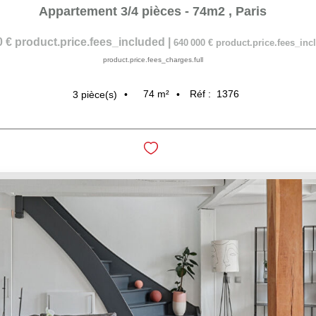
Appartement 3/4 pièces - 74m2
,
Paris
0 €
product.price.fees_included
|
640 000 €
product.price.fees_in
product.price.fees_charges.full
74
m²
Réf :
1376
3
pièce(s)