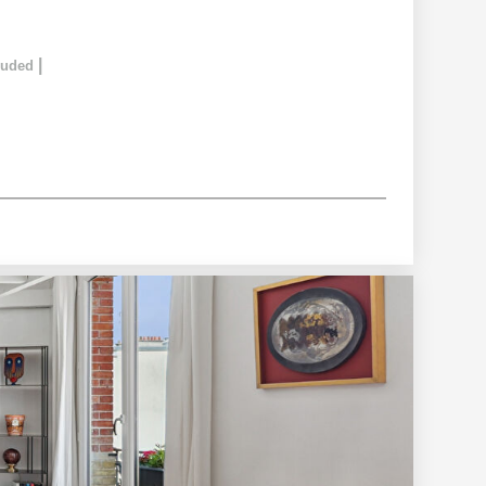
|
cluded