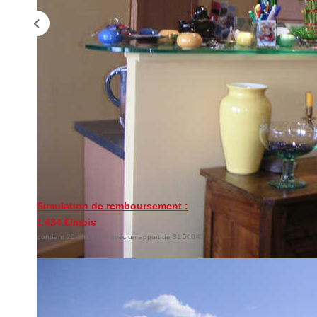
Simulation de remboursement :
1 434 €/mois
pendant 20 ans à 2% avec un apport de 31 500 €
Description
Réf : 296