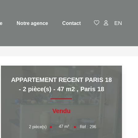
EN
e
Notre agence
Contact
APPARTEMENT RECENT PARIS 18
- 2 pièce(s) - 47 m2
,
Paris 18
Vendu
47
m²
2
pièce(s)
Réf :
296