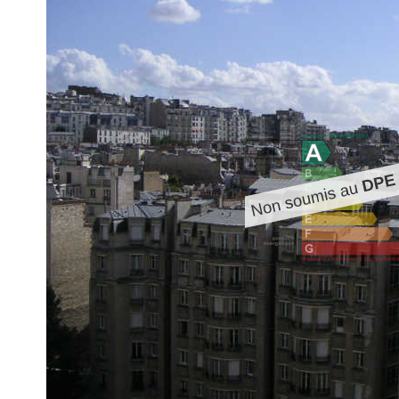
Rue Vauvenargues, beau 2 pièces refait à neuf dans une bon
donnant sur jardin, calme et ensoleillé.
Diagnostics énergétiques
Imprimer
Nos honoraires