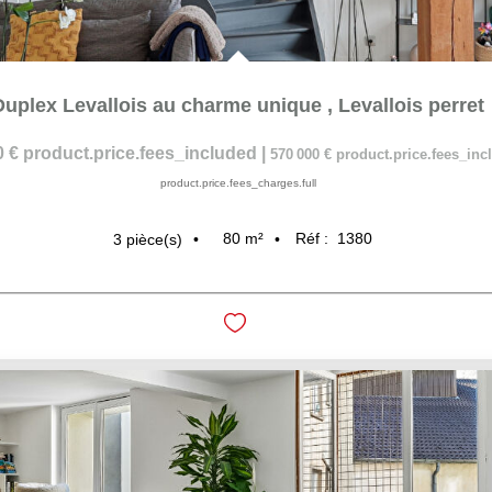
Duplex Levallois au charme unique
,
Levallois perret
0 €
product.price.fees_included
|
570 000 €
product.price.fees_in
product.price.fees_charges.full
80
m²
Réf :
1380
3
pièce(s)