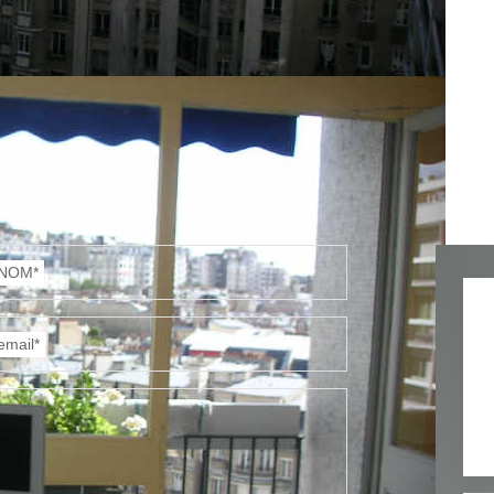
NOM*
email*