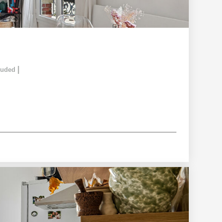
|
cluded