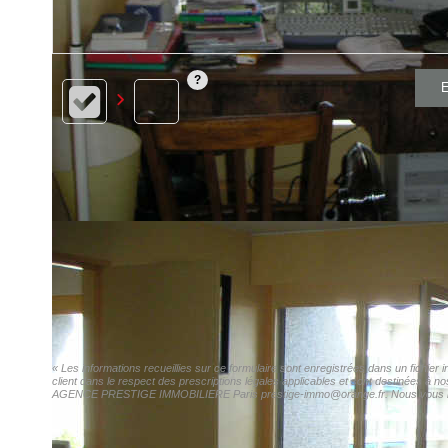
E
« Les informations recueillies sur ce formulaire sont enregistrées dans un fich
client dans le respect des prescriptions légales applicables et sont destinées à n
AGENCE PRESTIGE IMMOBILIERE Paris prestige-immo@orange.fr. Nous vous informon