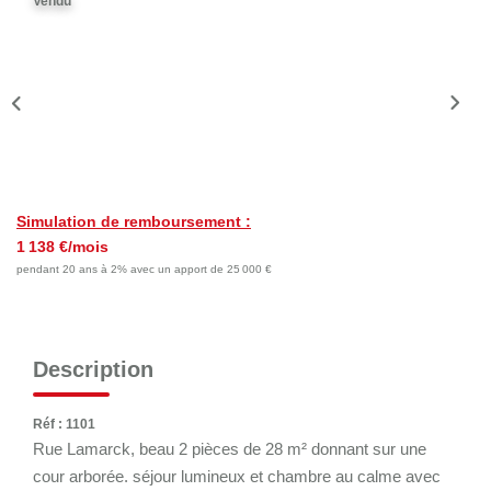
Vendu
Nos Actualités
Nos Témoignages
Nous Rejoindre
CONTACT
EN
Simulation de remboursement :
1 138 €/mois
pendant 20 ans à 2% avec un apport de 25 000 €
Description
Réf : 1101
Rue Lamarck, beau 2 pièces de 28 m² donnant sur une
cour arborée. séjour lumineux et chambre au calme avec