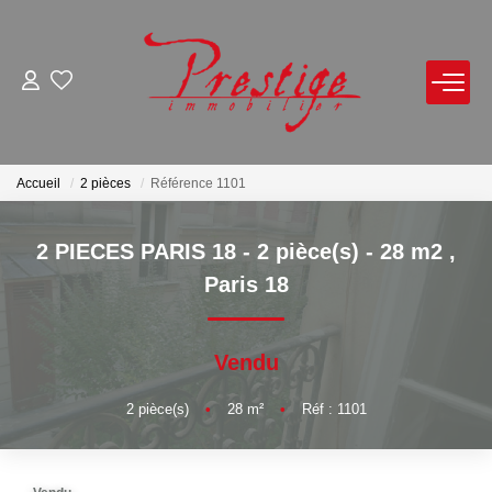
ACHETER
LOUER
Accueil
2 pièces
Référence 1101
VENDRE
2 PIECES PARIS 18 - 2 pièce(s) - 28 m2
,
Paris 18
Avis De Valeur Sur Rendez-Vous
Estimation En Ligne
Vendu
Biens Vendus
2
pièce(s)
•
28
m²
•
Réf : 1101
NOTRE AGENCE