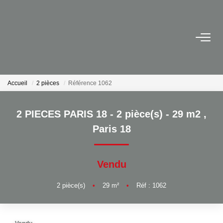
ACHETER
LOUER
Accueil
2 pièces
Référence 1062
VENDRE
2 PIECES PARIS 18 - 2 pièce(s) - 29 m2
,
Paris 18
Avis De Valeur Sur Rendez-Vous
Estimation En Ligne
Vendu
Biens Vendus
2
pièce(s)
•
29
m²
•
Réf : 1062
NOTRE AGENCE
Nos Actualités