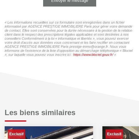
Envoyer le message
« Les informations recueillies sur ce formulaire sont enregistrées dans un fichier
informatisé par AGENCE PRESTIGE IMMOBILIERE Paris pour gérer votre demande
de contact. Elles sont conservées pour la durée nécessaire à la gestion de la relation
client dans le respect des prescriptions légales applicables et sont destinées à nos
conseillers Conformément à la loi « informatique et libertés », vous pouvez exercer
votre droit d'accès aux données vous concernant et les faire rectifier en contactant
AGENCE PRESTIGE IMMOBILIERE Paris prestige-immo@orange.fr. Nous vous
informons de l'existence de la liste d'opposition au démarchage téléphonique « Bloctel
», sur laquelle vous pouvez vous inscrire ici :
https://www.bloctel.gouv.fr/
»
Les biens similaires
Exclusif
Exclusif