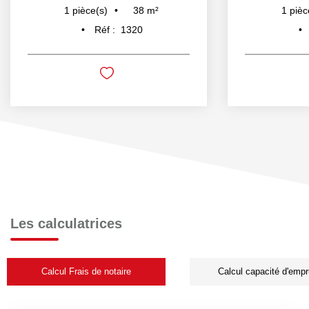
38
m²
1
pièce(s)
1
pièc
Réf :
1320
Les calculatrices
Calcul Frais de notaire
Calcul capacité d'empr