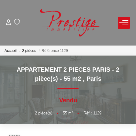
ACHETER
LOUER
Accueil
2 pièces
Référence 1129
VENDRE
APPARTEMENT 2 PIECES PARIS - 2
pièce(s) - 55 m2
,
Paris
Avis De Valeur Sur Rendez-Vous
Estimation En Ligne
Vendu
Biens Vendus
2
pièce(s)
•
55
m²
•
Réf : 1129
NOTRE AGENCE