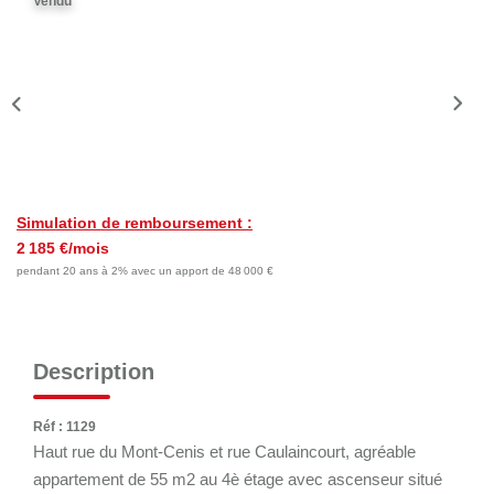
Vendu
Nos Actualités
Nos Témoignages
Nous Rejoindre
CONTACT
EN
Simulation de remboursement :
2 185 €/mois
pendant 20 ans à 2% avec un apport de 48 000 €
Description
Réf : 1129
Haut rue du Mont-Cenis et rue Caulaincourt, agréable
appartement de 55 m2 au 4è étage avec ascenseur situé