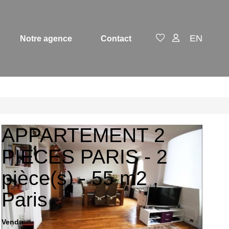
EN
Notre agence
Contact
APPARTEMENT 2
PIECES PARIS - 2
pièce(s) - 55 m2
,
Paris
Vendu