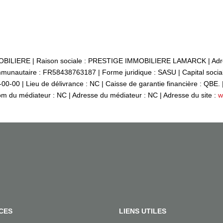
OBILIERE | Raison sociale : PRESTIGE IMMOBILIERE LAMARCK | Adre
unautaire : FR58438763187 | Forme juridique : SASU | Capital social
-00 | Lieu de délivrance : NC | Caisse de garantie financière : QBE. 
Nom du médiateur : NC | Adresse du médiateur : NC | Adresse du site :
w
CES
LIENS UTILES