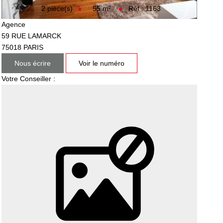
55
m²
2
pièce(s)
Réf :
1163
Agence
59 RUE LAMARCK
75018
PARIS
Nous écrire
Voir le numéro
Votre Conseiller :