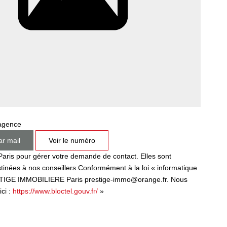
agence
ar mail
Voir le numéro
aris pour gérer votre demande de contact. Elles sont
estinées à nos conseillers Conformément à la loi « informatique
PRESTIGE IMMOBILIERE Paris prestige-immo@orange.fr. Nous
ci :
https://www.bloctel.gouv.fr/
»