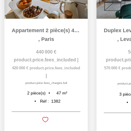
Appartement 2 pièce(s) 47m2
,
Paris
,
Leva
440 000 €
5
product.price.fees_included
|
product.pr
420 000 €
product.price.fees_included
570 000 €
prod
|
product.price.fees_charges.full
product.pr
47
m²
2
pièce(s)
3
pièc
Réf :
1382