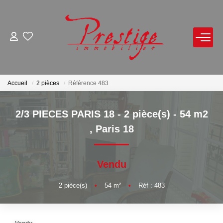
ACHETER
LOUER
Accueil
2 pièces
Référence 483
VENDRE
2/3 PIECES PARIS 18 - 2 pièce(s) - 54 m2
,
Paris 18
Avis De Valeur Sur Rendez-Vous
Estimation En Ligne
Vendu
Biens Vendus
2
pièce(s)
•
54
m²
•
Réf : 483
NOTRE AGENCE