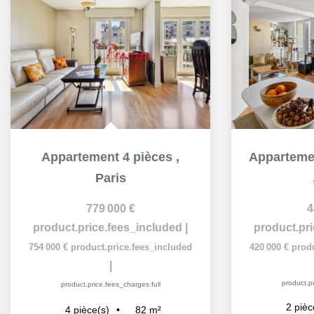
Appartement 4 pièces
,
Paris
779 000 €
4
product.price.fees_included
|
product.pr
754 000 €
product.price.fees_included
420 000 €
prod
|
product.pr
product.price.fees_charges.full
2
pièc
82
m²
4
pièce(s)