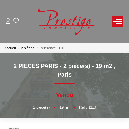
ACHETER
LOUER
Accueil
2 pièces
Référence 1110
VENDRE
2 PIECES PARIS - 2 pièce(s) - 19 m2
,
Paris
Avis De Valeur Sur Rendez-Vous
Estimation En Ligne
Vendu
Biens Vendus
2
pièce(s)
•
19
m²
•
Réf : 1110
NOTRE AGENCE