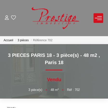
ACHETER
LOUER
Accueil
3 pièces
Référence 702
VENDRE
3 PIECES PARIS 18 - 3 pièce(s) - 48 m2
,
Paris 18
Avis De Valeur Sur Rendez-Vous
Estimation En Ligne
Vendu
Biens Vendus
3
pièce(s)
•
48
m²
•
Réf : 702
NOTRE AGENCE