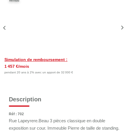
Vendu
Nos Actualités
Nos Témoignages
Nous Rejoindre
CONTACT
EN
Simulation de remboursement :
1 457 €/mois
pendant 20 ans à 2% avec un apport de 32 000 €
Description
Réf : 702
Rue Lapeyrere.Beau 3 pièces classique en double
exposition sur cour. Immeuble Pierre de taille de standing.