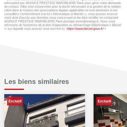
informatisé par AGENCE PRESTIGE IMMOBILIERE Paris pour gérer votre demande
de contact. Elles sont conservées pour la durée nécessaire à la gestion de la relation
client dans le respect des prescriptions légales applicables et sont destinées à nos
conseillers Conformément à la loi « informatique et libertés », vous pouvez exercer
votre droit d'accès aux données vous concernant et les faire rectifier en contactant
AGENCE PRESTIGE IMMOBILIERE Paris prestige-immo@orange.fr. Nous vous
informons de l'existence de la liste d'opposition au démarchage téléphonique « Bloctel
», sur laquelle vous pouvez vous inscrire ici :
https://www.bloctel.gouv.fr/
»
Les biens similaires
Exclusif
Exclusif