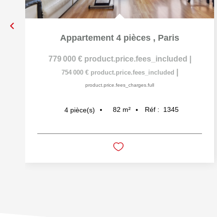
Appartement 4 pièces
,
Paris
779 000 €
product.price.fees_included
|
|
754 000 €
product.price.fees_included
product.price.fees_charges.full
82
m²
Réf :
1345
4
pièce(s)