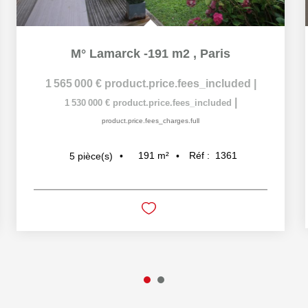
M° Lamarck -191 m2
,
Paris
1 565 000 €
product.price.fees_included
|
|
1 530 000 €
product.price.fees_included
product.price.fees_charges.full
191
m²
Réf :
1361
5
pièce(s)