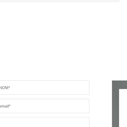
NOM*
email*