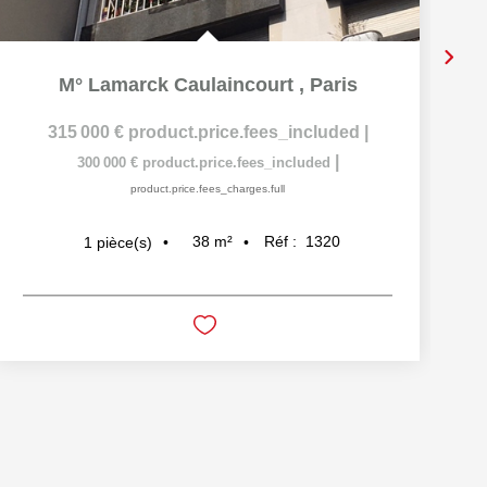
M° Lamarck Caulaincourt
,
Paris
315 000 €
product.price.fees_included
|
|
300 000 €
product.price.fees_included
product.price.fees_charges.full
38
m²
Réf :
1320
1
pièce(s)