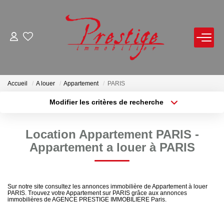
ACHETER
LOUER
Accueil
A louer
Appartement
PARIS
Modifier les critères de recherche
Localisation
Type de bien
VENDRE
Localisation
Sélectionnez...
Location Appartement PARIS -
Avis De Valeur Sur Rendez-Vous
Surface min
Budget max
Appartement a louer à PARIS
Estimation En Ligne
Plus de critères
Créer une alerte
Biens Vendus
Sur notre site consultez les annonces immobilière de Appartement à louer
PARIS. Trouvez votre Appartement sur PARIS grâce aux annonces
immobilières de AGENCE PRESTIGE IMMOBILIERE Paris.
NOTRE AGENCE