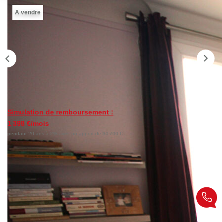
Nos Témoignages
A vendre
Nous Rejoindre
CONTACT
EN
Simulation de remboursement :
1 398 €/mois
pendant 20 ans à 2% avec un apport de 30 700 €
Description
Réf : 1354
A 600 mètres du Métro Porte de St Cloud, rue du Point du