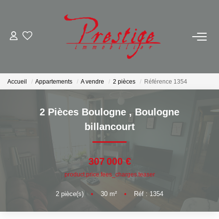
ACHETER
LOUER
Accueil
Appartements
A vendre
2 pièces
Référence 1354
VENDRE
2 Pièces Boulogne
,
Boulogne
billancourt
Avis De Valeur Sur Rendez-Vous
Estimation En Ligne
307 000 €
Biens Vendus
product.price.fees_charges.teaser
2
pièce(s)
•
30
m²
•
Réf : 1354
NOTRE AGENCE
Nos Actualités