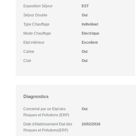
Exposition Séjour
EST
Séjour Double
Oui
Type Chauffage
Individuel
Mode Chauffage
Electrique
Etat intérieur
Excellent
Calme
Oui
Clair
Oui
Diagnostics
Concerné par un Etat des
Oui
Risques et Pollutions (ERP)
Date d'établissement Etat des
20/02/2026
Risques et Pollutions(ERP)