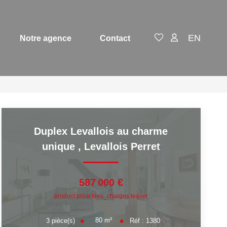
EN
Notre agence
Contact
Duplex Levallois au charme
unique
,
Levallois Perret
587 000 €
product.price.fees_charges.teaser
80
m²
3
pièce(s)
Réf :
1380