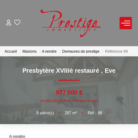
ACHETER
LOUER
Accueil
Maisons
A vendre
Demeures de prestige
Référence 98
VENDRE
Presbytère XVIIIè restauré
,
Eve
Avis De Valeur Sur Rendez-Vous
977 000 €
Estimation En Ligne
product.price.fees_charges.teaser
Biens Vendus
9
pièce(s)
•
287
m²
•
Réf : 98
NOTRE AGENCE
A vendre