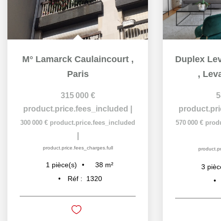
M° Lamarck Caulaincourt
,
Paris
,
Leva
315 000 €
5
product.price.fees_included
|
product.pr
300 000 €
product.price.fees_included
570 000 €
prod
|
product.price.fees_charges.full
product.pr
38
m²
1
pièce(s)
3
pièc
Réf :
1320