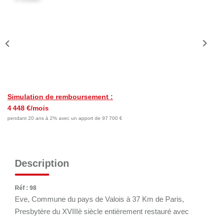
Nos Actualités
Nos Témoignages
Nous Rejoindre
CONTACT
EN
Simulation de remboursement :
4 448 €/mois
pendant 20 ans à 2% avec un apport de 97 700 €
Description
Réf : 98
Eve, Commune du pays de Valois à 37 Km de Paris,
Presbytère du XVIIIè siècle entièrement restauré avec