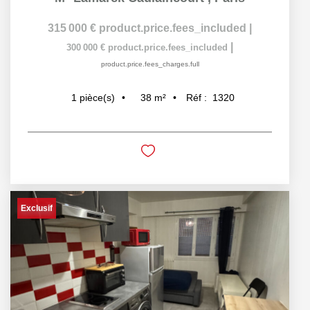
315 000 €
product.price.fees_included
|
|
300 000 €
product.price.fees_included
product.price.fees_charges.full
38
m²
Réf :
1320
1
pièce(s)
Exclusif