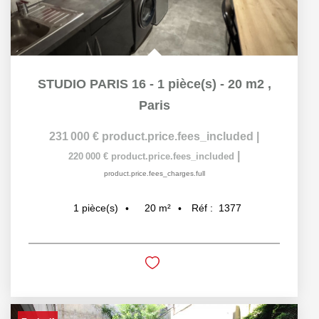
STUDIO PARIS 16 - 1 pièce(s) - 20 m2
,
Paris
231 000 €
product.price.fees_included
|
|
220 000 €
product.price.fees_included
product.price.fees_charges.full
20
m²
Réf :
1377
1
pièce(s)