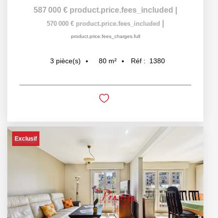
587 000 €
product.price.fees_included
|
|
570 000 €
product.price.fees_included
product.price.fees_charges.full
80
m²
Réf :
1380
3
pièce(s)
Exclusif