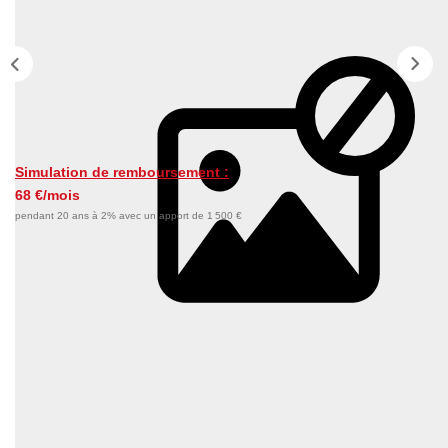
Nos Témoignages
Nous Rejoindre
CONTACT
Simulation de remboursement :
EN
68 €/mois
pendant 20 ans à 2% avec un apport de 1 500 €
Description
Réf : 215
Nos honoraires
Nous contacter
Diagnostics énergétiques