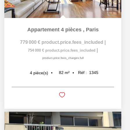
Appartement 4 pièces
,
Paris
779 000 €
product.price.fees_included
|
|
754 000 €
product.price.fees_included
product.price.fees_charges.full
82
m²
Réf :
1345
4
pièce(s)