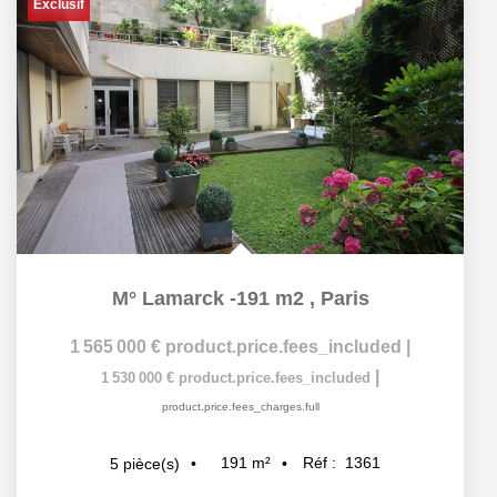
Exclusif
M° Lamarck -191 m2
,
Paris
1 565 000 €
product.price.fees_included
|
|
1 530 000 €
product.price.fees_included
product.price.fees_charges.full
191
m²
Réf :
1361
5
pièce(s)