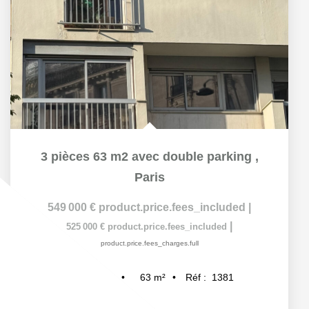
3 pièces 63 m2 avec double parking
,
Paris
549 000 €
product.price.fees_included
|
|
525 000 €
product.price.fees_included
product.price.fees_charges.full
63
m²
Réf :
1381
3
pièce(s)