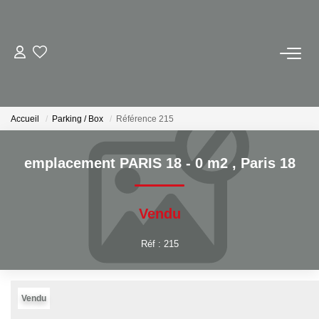
ACHETER
LOUER
Accueil
Parking / Box
Référence 215
VENDRE
emplacement PARIS 18 - 0 m2
,
Paris 18
Avis De Valeur Sur Rendez-Vous
Estimation En Ligne
Vendu
Biens Vendus
Réf : 215
NOTRE AGENCE
Vendu
Nos Actualités