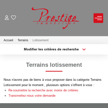
ACHETER
LOUER
Accueil
Terrains
Lotissement
Modifier les critères de recherche
Localisation
Type de bien
VENDRE
Localisation
Sélectionnez...
Terrains lotissement
Avis De Valeur Sur Rendez-Vous
Surface min
Budget max
Estimation En Ligne
Nous n'avons pas de biens à vous proposer dans la catégorie Terrains
Plus de critères
Créer une alerte
Biens Vendus
Lotissement pour le moment , plusieurs options s'offrent à vous :
Re-soumettre la recherche avec moins de critères.
Transmettez-nous votre demande
NOTRE AGENCE