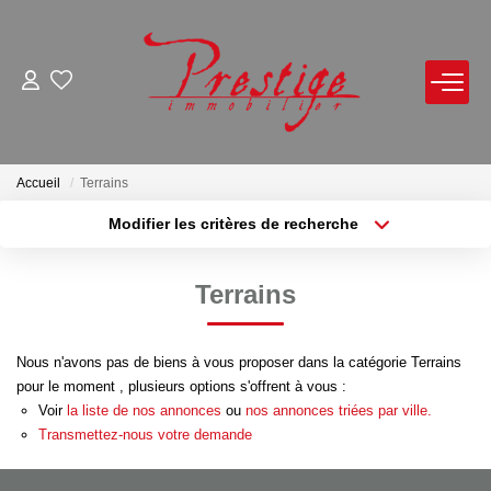
ACHETER
LOUER
Accueil
Terrains
Modifier les critères de recherche
Localisation
Type de bien
VENDRE
Localisation
Sélectionnez...
Terrains
Avis De Valeur Sur Rendez-Vous
Surface min
Budget max
Estimation En Ligne
Nous n'avons pas de biens à vous proposer dans la catégorie Terrains
Plus de critères
Créer une alerte
Biens Vendus
pour le moment , plusieurs options s'offrent à vous :
Voir
la liste de nos annonces
ou
nos annonces triées par ville.
Transmettez-nous votre demande
NOTRE AGENCE