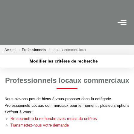
ACHETER
LOUER
Accueil
Professionnels
Locaux commerciaux
Modifier les critères de recherche
VENDRE
Localisation
Type de bien
Surface min
Budget max
Avis De Valeur Sur Rendez-Vous
Professionnels locaux commerciaux
Plus de critères
Créer une alerte
Estimation En Ligne
Biens Vendus
Nous n'avons pas de biens à vous proposer dans la catégorie
Professionnels Locaux commerciaux pour le moment , plusieurs options
s'offrent à vous :
Re-soumettre la recherche avec moins de critères.
NOTRE AGENCE
Transmettez-nous votre demande
Nos Actualités