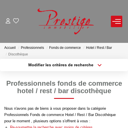
ACHETER
LOUER
Accueil
Professionnels
Fonds de commerce
Hotel / Rest / Bar
Discothèque
VENDRE
Modifier les critères de recherche
Localisation
Type de bien
Localisation
Sélectionnez...
Avis De Valeur Sur Rendez-Vous
Professionnels fonds de commerce
Estimation En Ligne
Surface min
Budget max
hotel / rest / bar discothèque
Biens Vendus
Plus de critères
Créer une alerte
Nous n'avons pas de biens à vous proposer dans la catégorie
Professionnels Fonds de commerce Hotel / Rest / Bar Discothèque
NOTRE AGENCE
pour le moment , plusieurs options s'offrent à vous :
Re-soumettre la recherche avec moins de critères.