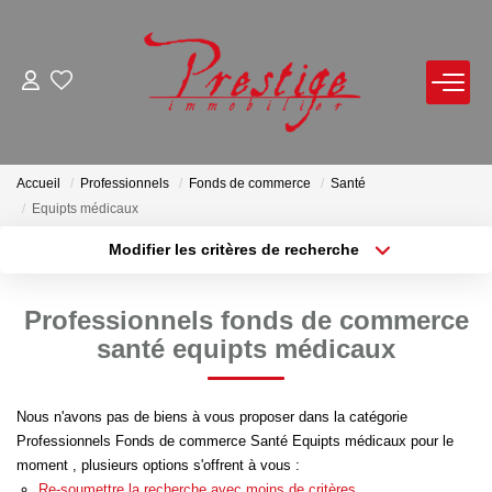
ACHETER
LOUER
Accueil
Professionnels
Fonds de commerce
Santé
Equipts médicaux
VENDRE
Modifier les critères de recherche
Localisation
Type de bien
Localisation
Sélectionnez...
Avis De Valeur Sur Rendez-Vous
Professionnels fonds de commerce
Estimation En Ligne
Surface min
Budget max
santé equipts médicaux
Biens Vendus
Plus de critères
Créer une alerte
Nous n'avons pas de biens à vous proposer dans la catégorie
Professionnels Fonds de commerce Santé Equipts médicaux pour le
NOTRE AGENCE
moment , plusieurs options s'offrent à vous :
Re-soumettre la recherche avec moins de critères.