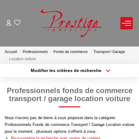
ACHETER
LOUER
Accueil
Professionnels
Fonds de commerce
Transport / Garage
Location voiture
VENDRE
Modifier les critères de recherche
Localisation
Type de bien
Localisation
Sélectionnez...
Avis De Valeur Sur Rendez-Vous
Professionnels fonds de commerce
Estimation En Ligne
Surface min
Budget max
transport / garage location voiture
Biens Vendus
Plus de critères
Créer une alerte
Nous n'avons pas de biens à vous proposer dans la catégorie
Professionnels Fonds de commerce Transport / Garage Location voiture
NOTRE AGENCE
pour le moment , plusieurs options s'offrent à vous :
Re-soumettre la recherche avec moins de critères.