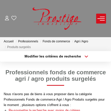
ACHETER
LOUER
Accueil
Professionnels
Fonds de commerce
Agri / Agro
Produits surgelés
VENDRE
Modifier les critères de recherche
Localisation
Type de bien
Localisation
Sélectionnez...
Avis De Valeur Sur Rendez-Vous
Professionnels fonds de commerce
Estimation En Ligne
Surface min
Budget max
agri / agro produits surgelés
Biens Vendus
Plus de critères
Créer une alerte
Nous n'avons pas de biens à vous proposer dans la catégorie
Professionnels Fonds de commerce Agri / Agro Produits surgelés pour
NOTRE AGENCE
le moment , plusieurs options s'offrent à vous :
Re-soumettre la recherche avec moins de critères.