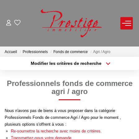
ACHETER
LOUER
Accueil
Professionnels
Fonds de commerce
Agri / Agro
Modifier les critères de recherche
Localisation
Type de bien
VENDRE
Localisation
Sélectionnez...
Professionnels fonds de commerce
Avis De Valeur Sur Rendez-Vous
Surface min
Budget max
agri / agro
Estimation En Ligne
Plus de critères
Créer une alerte
Biens Vendus
Nous n'avons pas de biens à vous proposer dans la catégorie
Professionnels Fonds de commerce Agri / Agro pour le moment ,
plusieurs options s'offrent à vous :
NOTRE AGENCE
Re-soumettre la recherche avec moins de critères.
Transmettez-nous votre demande