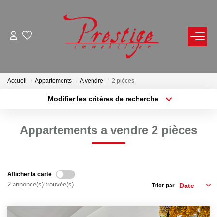
ACHETER
LOUER
Accueil
Appartements
A vendre
2 pièces
Modifier les critères de recherche
Localisation
Type de bien
VENDRE
Localisation
Sélectionnez...
Appartements a vendre 2 pièces
Avis De Valeur Sur Rendez-Vous
Surface min
Budget max
Estimation En Ligne
Plus de critères
Créer une alerte
Biens Vendus
Afficher la carte
2 annonce(s) trouvée(s)
Trier par
NOTRE AGENCE