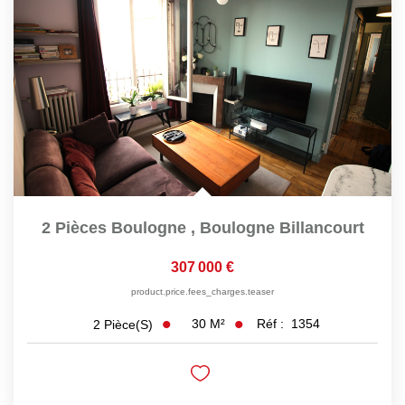
2 Pièces Boulogne
,
Boulogne Billancourt
307 000 €
product.price.fees_charges.teaser
30
M²
Réf :
1354
2
Pièce(s)