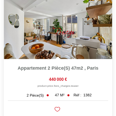
Nos Actualités
Nos Témoignages
Nous Rejoindre
CONTACT
EN
Appartement 2 Pièce(s) 47m2
,
Paris
440 000 €
product.price.fees_charges.teaser
47
M²
Réf :
1382
2
Pièce(s)