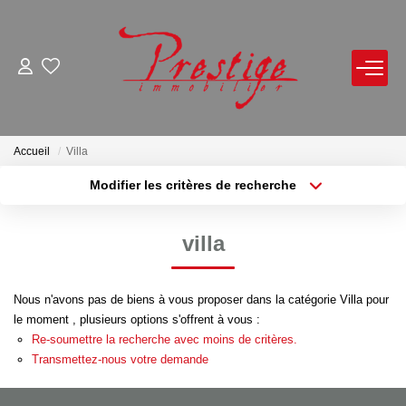
ACHETER
LOUER
Accueil
Villa
Modifier les critères de recherche
Localisation
Type de bien
VENDRE
Localisation
Sélectionnez...
villa
Avis De Valeur Sur Rendez-Vous
Surface min
Budget max
Estimation En Ligne
Nous n'avons pas de biens à vous proposer dans la catégorie Villa pour
Plus de critères
Créer une alerte
Biens Vendus
le moment , plusieurs options s'offrent à vous :
Re-soumettre la recherche avec moins de critères.
Transmettez-nous votre demande
NOTRE AGENCE