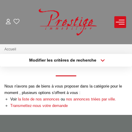
ACHETER
LOUER
Accueil
Modifier les critères de recherche
Localisation
Type de bien
VENDRE
Localisation
Sélectionnez...
Avis De Valeur Sur Rendez-Vous
Surface min
Budget max
Nous n'avons pas de biens à vous proposer dans la catégorie pour le
Estimation En Ligne
moment , plusieurs options s'offrent à vous :
Plus de critères
Créer une alerte
Biens Vendus
Voir
la liste de nos annonces
ou
nos annonces triées par ville.
Transmettez-nous votre demande
NOTRE AGENCE