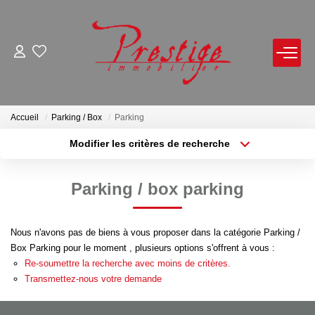
ACHETER
LOUER
Accueil
Parking / Box
Parking
Modifier les critères de recherche
Localisation
Type de bien
VENDRE
Localisation
Sélectionnez...
Parking / box parking
Avis De Valeur Sur Rendez-Vous
Surface min
Budget max
Estimation En Ligne
Nous n'avons pas de biens à vous proposer dans la catégorie Parking /
Plus de critères
Créer une alerte
Biens Vendus
Box Parking pour le moment , plusieurs options s'offrent à vous :
Re-soumettre la recherche avec moins de critères.
Transmettez-nous votre demande
NOTRE AGENCE