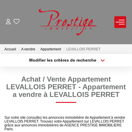
ACHETER
LOUER
Accueil
A vendre
Appartement
LEVALLOIS PERRET
Modifier les critères de recherche
Localisation
Type de bien
VENDRE
Localisation
Sélectionnez...
Achat / Vente Appartement
Avis De Valeur Sur Rendez-Vous
Surface min
Budget max
LEVALLOIS PERRET - Appartement
Estimation En Ligne
a vendre à LEVALLOIS PERRET
Plus de critères
Créer une alerte
Biens Vendus
Sur notre site consultez les annonces immobilière de Appartement à vendre
NOTRE AGENCE
LEVALLOIS PERRET. Trouvez votre Appartement sur LEVALLOIS PERRET
grâce aux annonces immobilières de AGENCE PRESTIGE IMMOBILIERE
Paris.