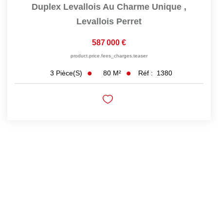
Duplex Levallois Au Charme Unique
,
Levallois Perret
587 000 €
product.price.fees_charges.teaser
80
M²
Réf :
1380
3
Pièce(s)