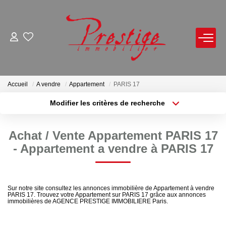
ACHETER
LOUER
Accueil
A vendre
Appartement
PARIS 17
Modifier les critères de recherche
Localisation
Type de bien
VENDRE
Localisation
Sélectionnez...
Achat / Vente Appartement PARIS 17
Avis De Valeur Sur Rendez-Vous
Surface min
Budget max
- Appartement a vendre à PARIS 17
Estimation En Ligne
Plus de critères
Créer une alerte
Biens Vendus
Sur notre site consultez les annonces immobilière de Appartement à vendre
PARIS 17. Trouvez votre Appartement sur PARIS 17 grâce aux annonces
immobilières de AGENCE PRESTIGE IMMOBILIERE Paris.
NOTRE AGENCE