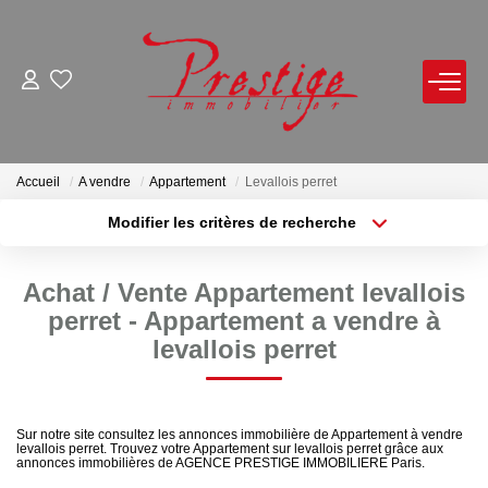
ACHETER
LOUER
Accueil
A vendre
Appartement
Levallois perret
Modifier les critères de recherche
Localisation
Type de bien
VENDRE
Localisation
Sélectionnez...
Achat / Vente Appartement levallois
Avis De Valeur Sur Rendez-Vous
Surface min
Budget max
perret - Appartement a vendre à
Estimation En Ligne
levallois perret
Plus de critères
Créer une alerte
Biens Vendus
Sur notre site consultez les annonces immobilière de Appartement à vendre
NOTRE AGENCE
levallois perret. Trouvez votre Appartement sur levallois perret grâce aux
annonces immobilières de AGENCE PRESTIGE IMMOBILIERE Paris.