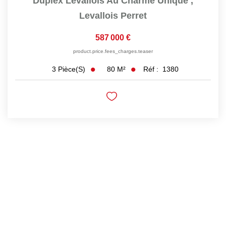
Duplex Levallois Au Charme Unique
,
Levallois Perret
587 000 €
product.price.fees_charges.teaser
80
M²
Réf :
1380
3
Pièce(s)