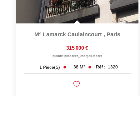
M° Lamarck Caulaincourt
,
Paris
315 000 €
product.price.fees_charges.teaser
38
M²
Réf :
1320
1
Pièce(s)