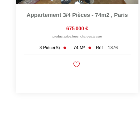
Appartement 3/4 Pièces - 74m2
,
Paris
675 000 €
product.price.fees_charges.teaser
74
M²
Réf :
1376
3
Pièce(s)