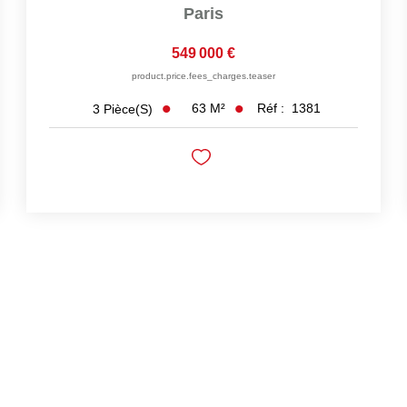
Paris
549 000 €
product.price.fees_charges.teaser
63
M²
Réf :
1381
3
Pièce(s)