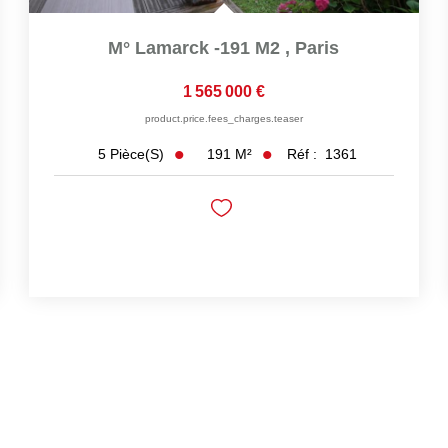
M° Lamarck -191 M2
,
Paris
1 565 000 €
product.price.fees_charges.teaser
191
M²
Réf :
1361
5
Pièce(s)