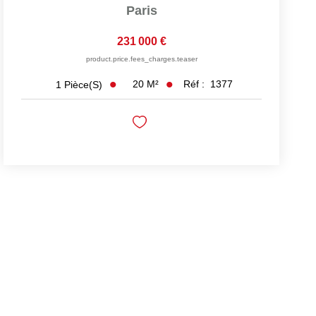
Paris
231 000 €
product.price.fees_charges.teaser
20
M²
Réf :
1377
1
Pièce(s)