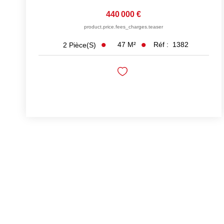
440 000 €
product.price.fees_charges.teaser
47
M²
Réf :
1382
2
Pièce(s)