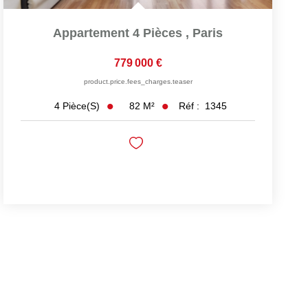
Appartement 4 Pièces
,
Paris
779 000 €
product.price.fees_charges.teaser
82
M²
Réf :
1345
4
Pièce(s)